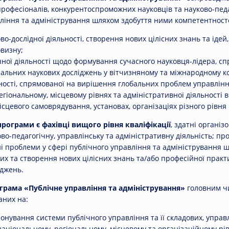
професіоналів, конкурентоспроможних науковців та науково-педа
ління та адміністрування шляхом здобуття ними компетентносте
во-дослідної діяльності, створення нових цілісних знань та ідей
визну;
чної діяльності щодо формування сучасного науковця-лідера, с
альних наукових досліджень у вітчизняному та міжнародному ко
ності, спрямованої на вирішення глобальних проблем управлін
егіональному, місцевому рівнях та адміністративної діяльності 
ісцевого самоврядування, установах, організаціях різного рівня
рограми є фахівці вищого рівня кваліфікації
, здатні органі
во-педагогічну, управлінську та адміністративну діяльність; прод
ні проблеми у сфері публічного управління та адміністрування 
х та створення нових цілісних знань та/або професійної практ
іджень.
грама «Публічне управління та адміністрування»
головним ч
аних на:
онування системи публічного управління та її складових, управ
аціональному, регіональному, місцевому та організаційному рів