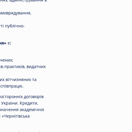
самоврядування,
ті публічно-
ня»
є
:
вчених;
ів-практиків, видатних
их вітчизняних та
 співпрацю.
осторонніх договорів
 України. Кредити,
изначення академічної
 «Чернігівська