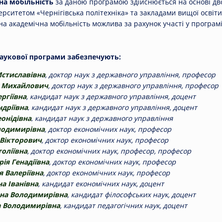
на мобільність
за даною програмою здійснюється на основі дв
рситетом «Чернігівська політехніка» та закладами вищої освіти
на академічна мобільність можлива за рахунок участі у програмі
наукової програми забезпечують:
Мстиславівна
, доктор наук з державного управління, професор
р Михайлович
, доктор наук з державного управління, професор
ргіївна
, кандидат наук з державного управління, доцент
дріївна
,
кандидат наук з державного управління, доцент
онідівна
,
кандидат наук з державного управління
лодимирівна
, доктор економічних наук, професор
Вікторович
, доктор економічних наук, професор
толіївна
, доктор економічних наук, професор, професор
ія Генадіївна
, доктор економічних наук, професор
я Валеріївна
, доктор економічних наук, професор
а Іванівна
, кандидат економічних наук, доцент
ана Володимирівна
, кандидат філософських наук, доцент
а Володимирівна
, кандидат педагогічних наук, доцент