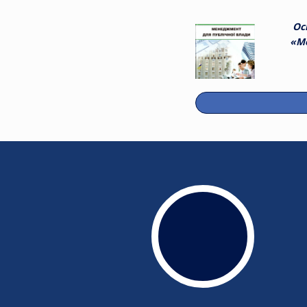
Ос
«Ме