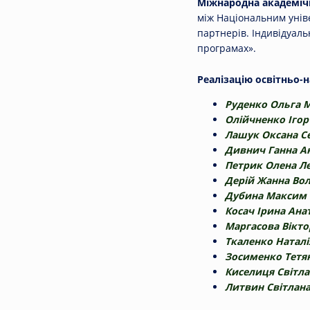
Міжнародна академіч
між Національним уніве
партнерів. Індивідуаль
програмах».
Реалізацію освітньо-
Руденко Ольга 
Олійчненко Іго
Лашук Оксана Се
Дивнич Ганна Ан
Петрик Олена Ле
Дерій Жанна Во
Дубина Максим 
Косач Ірина Ана
Маргасова Віктор
Ткаленко Наталі
Зосименко Тетян
Киселиця Світл
Литвин Світлан