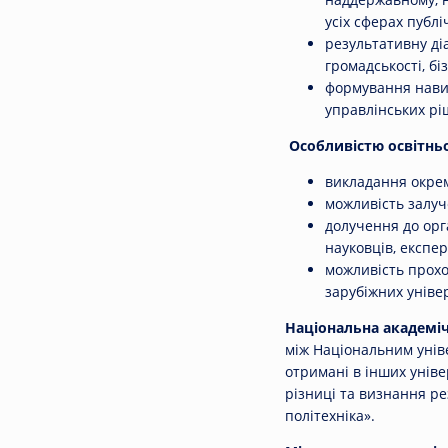
усіх сферах публі
результативну ді
громадськості, бі
формування навичо
управлінських ріш
Особливістю освітнь
викладання окре
можливість залуч
долучення до орг
науковців, експерт
можливість прохо
зарубіжних уніве
Національна академіч
між Національним уніве
отримані в інших унів
різниці та визнання р
політехніка».