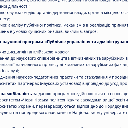
чної діяльності;
алогову взаємодію органів державної влади, органів місцевого 
знесу;
к аналізу публічної політики, механізмів її реалізації; прийнят
ень в умовах сучасних ризиків, викликів, загроз.
о-наукової програми «Публічне управління та адмініструван
мих дисциплін англійською мовою;
ення до наукового співкерівництва вітчизняних та зарубіжних 
анізації навчального процесу вітчизняних та зарубіжних фахівц
ів галузі;
дження науково-педагогічної практики та стажування у провідн
рситетах-партнерах (наукових установах) відповідно до угод про
на мобільність
за даною програмою здійснюється на основі дв
рситетом «Чернігівська політехніка» та закладами вищої освіти
ерситетах України, перезараховуються відповідно до Порядку в
езультатів попереднього навчання в Національному університеті