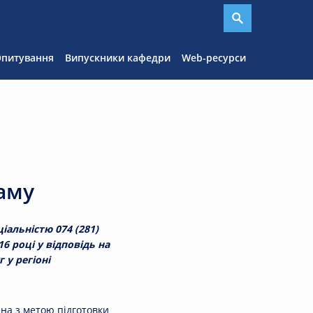
я
питування
Випускники кафедри
Web-ресурси
аму
іальністю 074 (281)
6 році у відповідь на
 у регіоні
на з метою підготовки