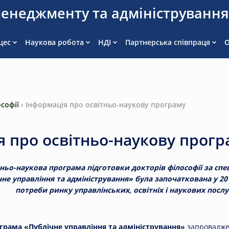
енеджменту та адмініструванн
цес
Наукова робота
НДІ
Партнерська співпраця
О
софії
›
Інформація про освітньо-наукову програму
я про освітньо-наукову прогр
ньо-наукова програма підготовки докторів філософії за спец
не управління та адміністрування» була започаткована у 201
потреби ринку управлінських, освітніх і наукових послуг
грама «Публічне управління та адміністрування»
запровадже