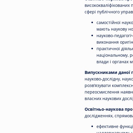
висококваліфікованих 
сфері публічного управ
самостійної науко
мають наукову но
науково-педагогі
виконання оригін
практичної діяль
національному, р
влади і органах м
Випускниками даної п
науково-дослідну, науко
розв’язувати комплекс
переосмислення наявни
власних наукових досл
Освітньо-наукова про
дослідженнях, спрямов
ефективне функці
наддержавному, н