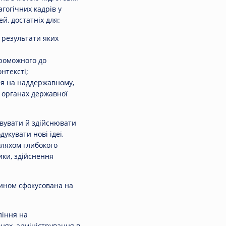
гогічних кадрів у
й, достатніх для:
, результати яких
проможного до
нтексті;
ня на наддержавному,
в органах державної
зовувати й здійснювати
укувати нові ідеї,
шляхом глибокого
ики, здійснення
ином сфокусована на
ління на
нях, адміністрування в