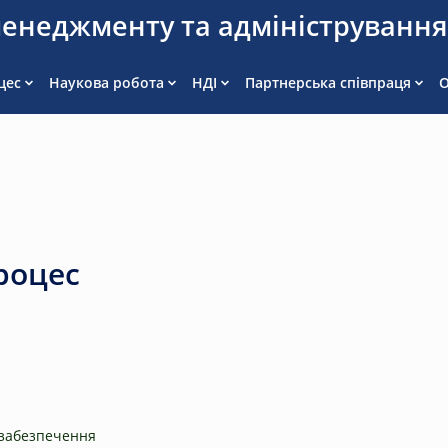
енеджменту та адмініструванн
цес
Наукова робота
НДІ
Партнерська співпраця
О
роцес
забезпечення