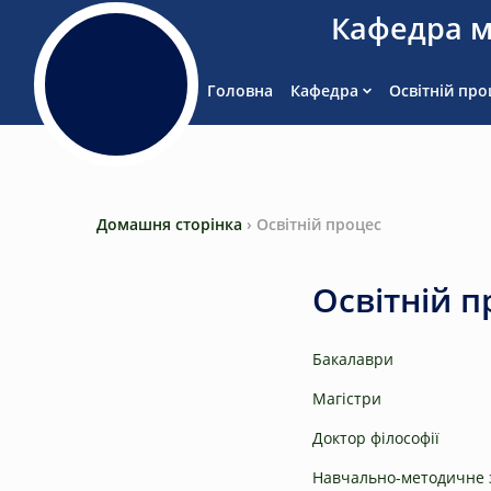
Кафедра м
Головна
Кафедра
Освітній про
Домашня сторінка
›
Освітній процес
Освітній п
Бакалаври
Магістри
Доктор філософії
Навчально-методичне 