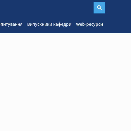
я
питування
Випускники кафедри
Web-ресурси