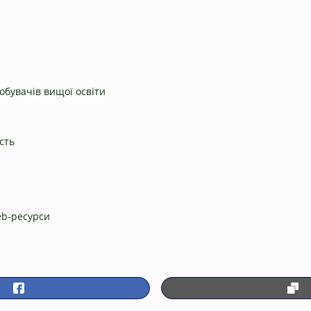
добувачів вищої освіти
сть
eb-ресурси